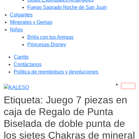
Fuego Sagrado Noche de San Juan
Colgantes
Minerales y Gemas
Niños
Brilla con tus Amigas
Princesas Disney
Saltar
Carrito
al
Contáctanos
contenido
Política de reembolsos y devoluciones
Etiqueta:
Juego 7 piezas en
caja de Regalo de Punta
Biselada de doble punta de
los sietes Chakras de mineral