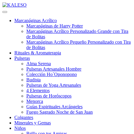
Marcapáginas Acrílico
Marcapáginas de Harry Potter
Marcapáginas Acrílico Personalizado Grande con Tira
de Bolitas
Marcapáginas Acrílico Pequeño Personalizado con Tira
de Bolitas
Rituales & Aromaterapia
Pulseras
Alma Serena
Pulseras Artesanales Hombre
Colección Ho´Oponopono
Budista
Pulseras de Yoga Artesanales
4 Elementos
Pulseras de Horóscopos
Menorca
Guías Espirituales Arcángeles
Fuego Sagrado Noche de San Juan
Colgantes
Minerales y Gemas
Niños
Brilla con tus Amigas