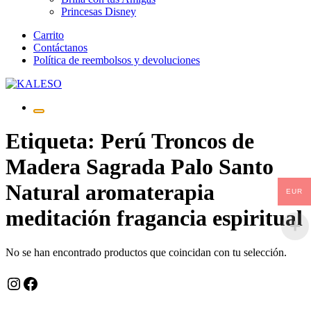
Princesas Disney
Saltar
Carrito
al
Contáctanos
contenido
Política de reembolsos y devoluciones
Etiqueta:
Perú Troncos de
Madera Sagrada Palo Santo
Natural aromaterapia
EUR
meditación fragancia espiritual
No se han encontrado productos que coincidan con tu selección.
Instagram
Facebook