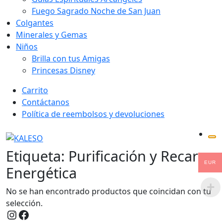
Fuego Sagrado Noche de San Juan
Colgantes
Minerales y Gemas
Niños
Brilla con tus Amigas
Princesas Disney
Saltar
Carrito
al
Contáctanos
contenido
Política de reembolsos y devoluciones
Etiqueta:
Purificación y Recarga
EUR
Energética
No se han encontrado productos que coincidan con tu
selección.
Instagram
Facebook