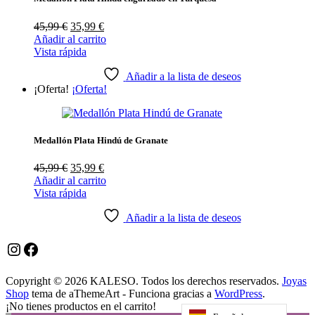
El
El
45,99
€
35,99
€
precio
precio
Añadir al carrito
original
actual
Vista rápida
era:
es:
45,99 €.
35,99 €.
Añadir a la lista de deseos
¡Oferta!
¡Oferta!
Medallón Plata Hindú de Granate
El
El
45,99
€
35,99
€
precio
precio
Añadir al carrito
original
actual
Vista rápida
era:
es:
45,99 €.
35,99 €.
Añadir a la lista de deseos
Instagram
Facebook
Copyright © 2026 KALESO. Todos los derechos reservados.
Joyas
Shop
tema de aThemeArt - Funciona gracias a
WordPress
.
¡No tienes productos en el carrito!