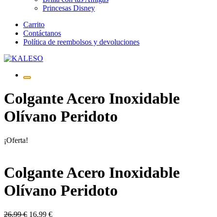
Princesas Disney
Saltar
Carrito
al
Contáctanos
contenido
Política de reembolsos y devoluciones
Colgante Acero Inoxidable
Olívano Peridoto
¡Oferta!
Colgante Acero Inoxidable
Olívano Peridoto
El
El
26,99
€
16,99
€