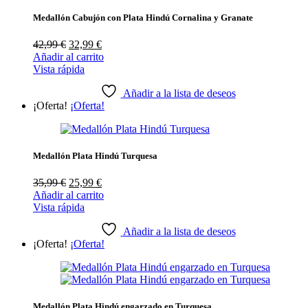
Medallón Cabujón con Plata Hindú Cornalina y Granate
El
El
42,99
€
32,99
€
precio
precio
Añadir al carrito
original
actual
Vista rápida
era:
es:
42,99 €.
32,99 €.
Añadir a la lista de deseos
¡Oferta!
¡Oferta!
Medallón Plata Hindú Turquesa
El
El
35,99
€
25,99
€
precio
precio
Añadir al carrito
original
actual
Vista rápida
era:
es:
35,99 €.
25,99 €.
Añadir a la lista de deseos
¡Oferta!
¡Oferta!
Medallón Plata Hindú engarzado en Turquesa