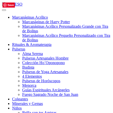
Save
Save
Save
Save
Save
Marcapáginas Acrílico
Marcapáginas de Harry Potter
Marcapáginas Acrílico Personalizado Grande con Tira
de Bolitas
Marcapáginas Acrílico Pequeño Personalizado con Tira
de Bolitas
Rituales & Aromaterapia
Pulseras
Alma Serena
Pulseras Artesanales Hombre
Colección Ho´Oponopono
Budista
Pulseras de Yoga Artesanales
4 Elementos
Pulseras de Horóscopos
Menorca
Guías Espirituales Arcángeles
Fuego Sagrado Noche de San Juan
Colgantes
Minerales y Gemas
Niños
Brilla con tus Amigas