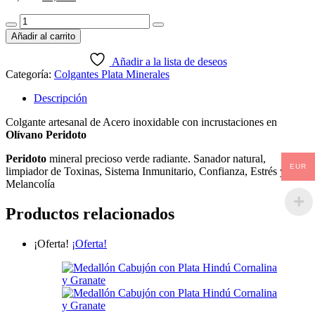
precio
precio
Colgante
original
actual
Acero
era:
es:
Añadir al carrito
Inoxidable
26,99 €.
16,99 €.
Olívano
Añadir a la lista de deseos
Peridoto
Categoría:
Colgantes Plata Minerales
cantidad
Descripción
Colgante artesanal de Acero inoxidable con incrustaciones en
Olívano Peridoto
Peridoto
mineral precioso verde radiante. Sanador natural,
EUR
limpiador de Toxinas, Sistema Inmunitario, Confianza, Estrés y
Melancolía
Productos relacionados
¡Oferta!
¡Oferta!