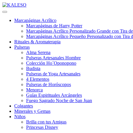
Marcapáginas Acrílico
Marcapáginas de Harry Potter
Marcapáginas Acrílico Personalizado Grande con Tira de
Marcapáginas Acrílico Pequeño Personalizado con Tira d
Rituales & Aromaterapia
Pulseras
Alma Serena
Pulseras Artesanales Hombre
Colección Ho´Oponopono
Budista
Pulseras de Yoga Artesanales
4 Elementos
Pulseras de Horóscopos
Menorca
Guías Espirituales Arcángeles
Fuego Sagrado Noche de San Juan
Colgantes
Minerales y Gemas
Niños
Brilla con tus Amigas
Princesas Disney