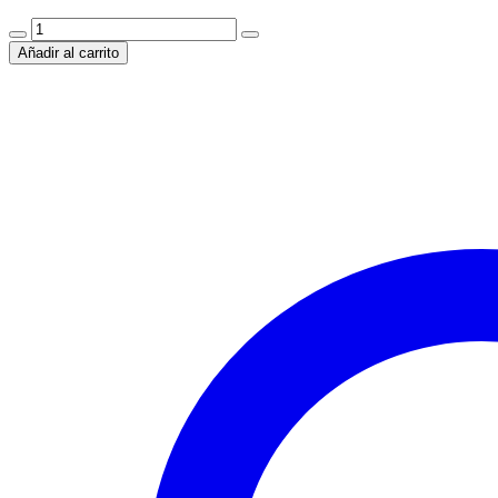
Pulsera
Cala
Añadir al carrito
Macarella
–
Sueño
Turquesa
cantidad