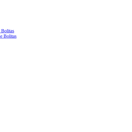
 Bolitas
e Bolitas