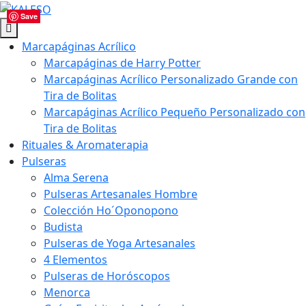
Save
Save
Save
Save
Save
Marcapáginas Acrílico
Marcapáginas de Harry Potter
Marcapáginas Acrílico Personalizado Grande con
Tira de Bolitas
Marcapáginas Acrílico Pequeño Personalizado con
Tira de Bolitas
Rituales & Aromaterapia
Pulseras
Alma Serena
Pulseras Artesanales Hombre
Colección Ho´Oponopono
Budista
Pulseras de Yoga Artesanales
4 Elementos
Pulseras de Horóscopos
Menorca