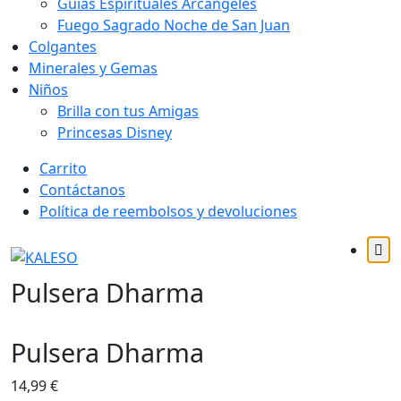
Guías Espirituales Arcángeles
Fuego Sagrado Noche de San Juan
Colgantes
Minerales y Gemas
Niños
Brilla con tus Amigas
Princesas Disney
Saltar
Carrito
al
Contáctanos
contenido
Política de reembolsos y devoluciones
Pulsera Dharma
Pulsera Dharma
14,99
€