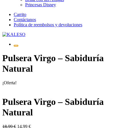
Princesas Disney
Saltar
Carrito
al
Contáctanos
contenido
Política de reembolsos y devoluciones
Pulsera Virgo – Sabiduría
Natural
¡Oferta!
Pulsera Virgo – Sabiduría
Natural
El
El
18,99
€
14,99
€