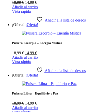
El
El
18,99
€
14,99
€
precio
precio
Añadir al carrito
original
actual
Vista rápida
era:
es:
18,99 €.
14,99 €.
Añadir a la lista de deseos
¡Oferta!
¡Oferta!
Pulsera Escorpio – Energía Mística
El
El
18,99
€
14,99
€
precio
precio
Añadir al carrito
original
actual
Vista rápida
era:
es:
18,99 €.
14,99 €.
Añadir a la lista de deseos
¡Oferta!
¡Oferta!
Pulsera Libra – Equilibrio y Paz
El
El
18,99
€
14,99
€
precio
precio
Añadir al carrito
original
actual