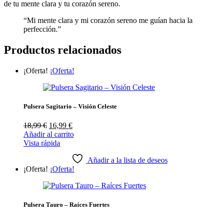
de tu mente clara y tu corazón sereno.
“Mi mente clara y mi corazón sereno me guían hacia la
perfección.”
Productos relacionados
¡Oferta!
¡Oferta!
Pulsera Sagitario – Visión Celeste
El
El
18,99
€
16,99
€
precio
precio
Añadir al carrito
original
actual
Vista rápida
era:
es:
18,99 €.
16,99 €.
Añadir a la lista de deseos
¡Oferta!
¡Oferta!
Pulsera Tauro – Raíces Fuertes