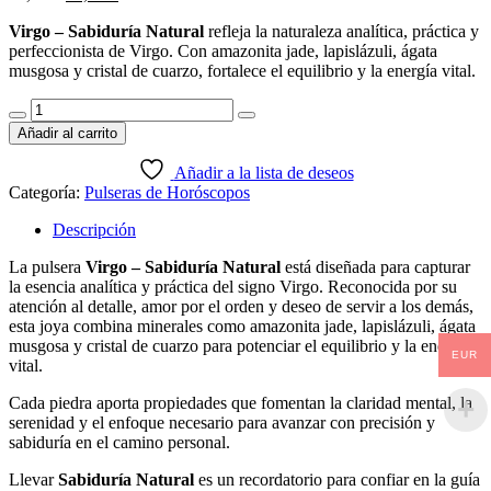
precio
precio
Virgo – Sabiduría Natural
refleja la naturaleza analítica, práctica y
original
actual
perfeccionista de Virgo. Con amazonita jade, lapislázuli, ágata
era:
es:
musgosa y cristal de cuarzo, fortalece el equilibrio y la energía vital.
18,99 €.
14,99 €.
Pulsera
Virgo
Añadir al carrito
–
Sabiduría
Añadir a la lista de deseos
Natural
Categoría:
Pulseras de Horóscopos
cantidad
Descripción
La pulsera
Virgo – Sabiduría Natural
está diseñada para capturar
la esencia analítica y práctica del signo Virgo. Reconocida por su
atención al detalle, amor por el orden y deseo de servir a los demás,
esta joya combina minerales como amazonita jade, lapislázuli, ágata
musgosa y cristal de cuarzo para potenciar el equilibrio y la energía
EUR
vital.
Cada piedra aporta propiedades que fomentan la claridad mental, la
serenidad y el enfoque necesario para avanzar con precisión y
sabiduría en el camino personal.
Llevar
Sabiduría Natural
es un recordatorio para confiar en la guía