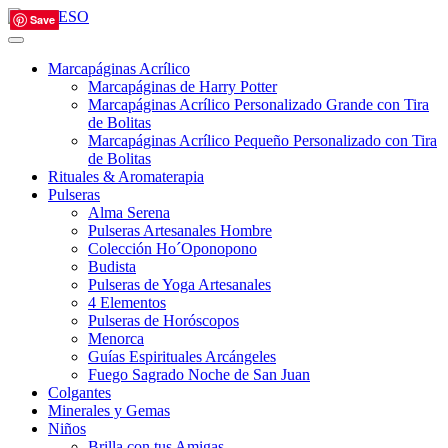
Save
Save
Save
Save
Save
Marcapáginas Acrílico
Marcapáginas de Harry Potter
Marcapáginas Acrílico Personalizado Grande con Tira
de Bolitas
Marcapáginas Acrílico Pequeño Personalizado con Tira
de Bolitas
Rituales & Aromaterapia
Pulseras
Alma Serena
Pulseras Artesanales Hombre
Colección Ho´Oponopono
Budista
Pulseras de Yoga Artesanales
4 Elementos
Pulseras de Horóscopos
Menorca
Guías Espirituales Arcángeles
Fuego Sagrado Noche de San Juan
Colgantes
Minerales y Gemas
Niños
Brilla con tus Amigas