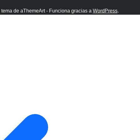
tema de aThemeArt - Funciona gracias a
WordPress
.