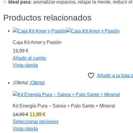
✨
Ideal para:
aromatizar espacios, relajar la mente, reducir e
Productos relacionados
Caja Kit Amor y Pasión
19,99
€
Añadir al carrito
Vista rápida
Añadir a la lista
¡Oferta!
¡Oferta!
Kit Energía Pura – Salvia + Palo Santo + Mineral
El
El
14,99
€
11,99
€
precio
precio
Seleccionar opciones
original
actual
Vista rápida