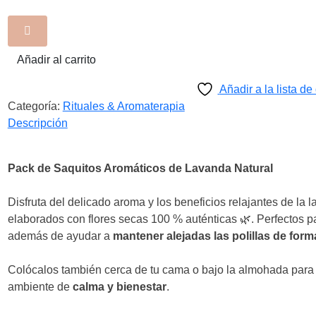
–
Relajación
y
Bienestar
Añadir al carrito
Pack
Añadir a la lista d
3
Categoría:
Rituales & Aromaterapia
cantidad
Descripción
Pack de Saquitos Aromáticos de Lavanda Natural
Disfruta del delicado aroma y los beneficios relajantes de la 
elaborados con flores secas 100 % auténticas 🌿. Perfectos 
además de ayudar a
mantener alejadas las polillas de form
Colócalos también cerca de tu cama o bajo la almohada para 
ambiente de
calma y bienestar
.