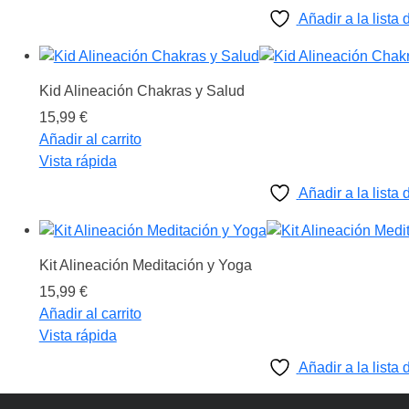
era:
es:
Añadir a la lista
14,99 €.
11,99 €.
Kid Alineación Chakras y Salud
15,99
€
Añadir al carrito
Vista rápida
Añadir a la lista
Kit Alineación Meditación y Yoga
15,99
€
Añadir al carrito
Vista rápida
Añadir a la lista
gram
ebook