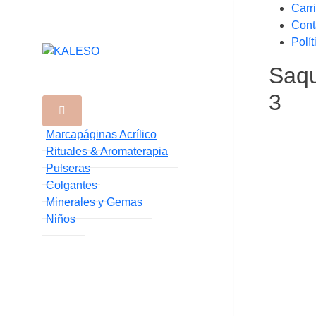
Saltar
Carri
al
Cont
contenido
Polí
Saqu
3
Marcapáginas Acrílico
Rituales & Aromaterapia
Pulseras
Colgantes
Minerales y Gemas
Niños