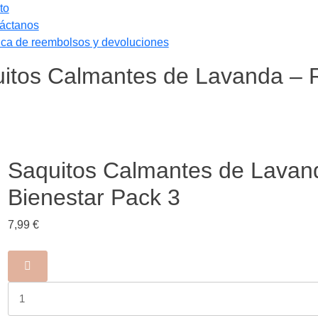
to
áctanos
tica de reembolsos y devoluciones
itos Calmantes de Lavanda – R
Saquitos Calmantes de Lavand
Bienestar Pack 3
7,99
€
Saquitos
Calmantes
de
Lavanda