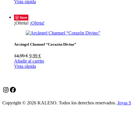
Vista rápida
Save
¡Oferta!
¡Oferta!
Arcángel Chamuel “Corazón Divino”
El
El
14,99
€
9,99
€
precio
precio
Añadir al carrito
original
actual
Vista rápida
era:
es:
14,99 €.
9,99 €.
Instagram
Facebook
Copyright © 2026 KALESO. Todos los derechos reservados.
Joyas 