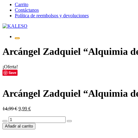
Saltar
Carrito
al
Contáctanos
contenido
Política de reembolsos y devoluciones
Arcángel Zadquiel “Alquimia d
¡Oferta!
Save
Arcángel Zadquiel “Alquimia d
El
El
14,99
€
9,99
€
precio
precio
Arcángel
original
actual
Zadquiel
era:
es:
Añadir al carrito
“Alquimia
14,99 €.
9,99 €.
del