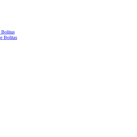
 Bolitas
e Bolitas