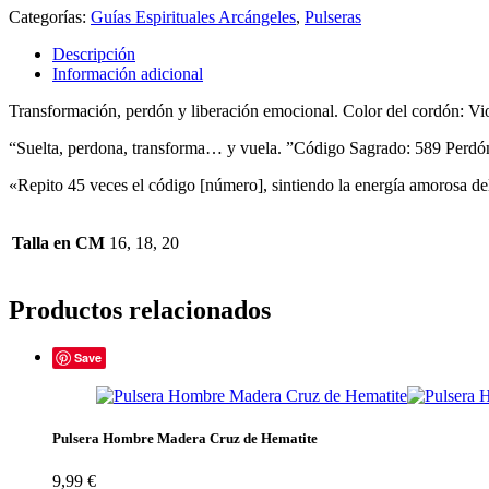
Alma”
Categorías:
Guías Espirituales Arcángeles
,
Pulseras
cantidad
Descripción
Información adicional
Transformación, perdón y liberación emocional. Color del cordón: Vi
“Suelta, perdona, transforma… y vuela. ”Código Sagrado: 589 Perdón
«Repito 45 veces el código [número], sintiendo la energía amorosa
Talla en CM
16, 18, 20
Productos relacionados
Save
Pulsera Hombre Madera Cruz de Hematite
9,99
€