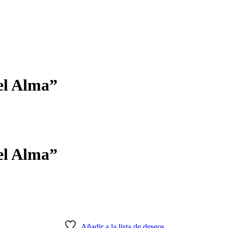
el Alma”
el Alma”
Añadir a la lista de deseos