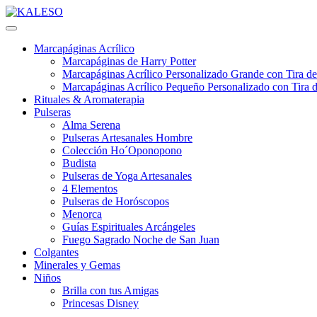
Marcapáginas Acrílico
Marcapáginas de Harry Potter
Marcapáginas Acrílico Personalizado Grande con Tira de
Marcapáginas Acrílico Pequeño Personalizado con Tira d
Rituales & Aromaterapia
Pulseras
Alma Serena
Pulseras Artesanales Hombre
Colección Ho´Oponopono
Budista
Pulseras de Yoga Artesanales
4 Elementos
Pulseras de Horóscopos
Menorca
Guías Espirituales Arcángeles
Fuego Sagrado Noche de San Juan
Colgantes
Minerales y Gemas
Niños
Brilla con tus Amigas
Princesas Disney