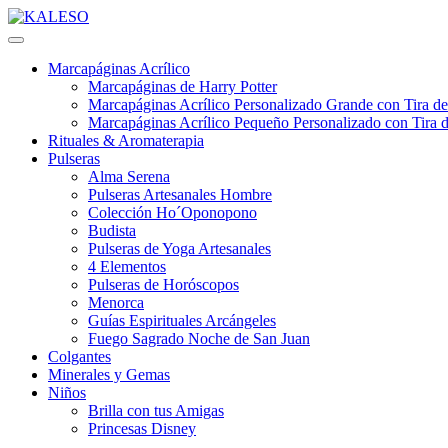
Marcapáginas Acrílico
Marcapáginas de Harry Potter
Marcapáginas Acrílico Personalizado Grande con Tira de
Marcapáginas Acrílico Pequeño Personalizado con Tira d
Rituales & Aromaterapia
Pulseras
Alma Serena
Pulseras Artesanales Hombre
Colección Ho´Oponopono
Budista
Pulseras de Yoga Artesanales
4 Elementos
Pulseras de Horóscopos
Menorca
Guías Espirituales Arcángeles
Fuego Sagrado Noche de San Juan
Colgantes
Minerales y Gemas
Niños
Brilla con tus Amigas
Princesas Disney