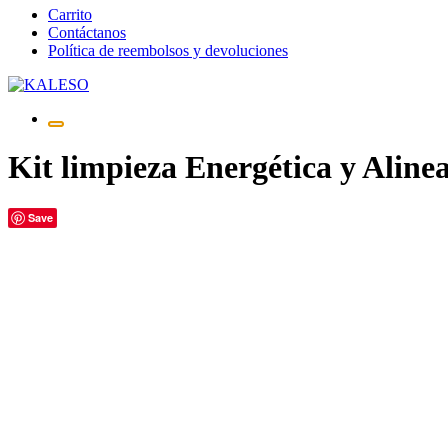
Saltar
Carrito
al
Contáctanos
contenido
Política de reembolsos y devoluciones
Kit limpieza Energética y Alin
Save