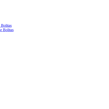
 Bolitas
e Bolitas