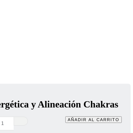
rgética y Alineación Chakras
Kit
AÑADIR AL CARRITO
limpieza
Energética