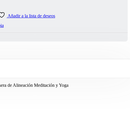
y
Alineación
Chakras
Añadir a la lista de deseos
cantidad
ia
lsera de Alineación Meditación y Yoga