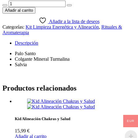
Kit
Purificación
Añadir al carrito
y
Recarga
Añadir a la lista de deseos
Energética
Categorías:
Kit Limpieza Energética y Alineación
,
Rituales &
cantidad
Aromaterapia
Descripción
Palo Santo
Colgante Mineral Turmalina
Salvia
Productos relacionados
Kid Alineación Chakras y Salud
EUR
15,99
€
Añadir al carrito