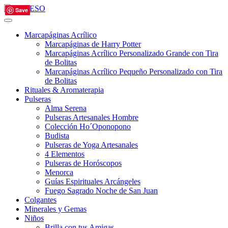
Save
Save
Save
Save
Save
Marcapáginas Acrílico
Marcapáginas de Harry Potter
Marcapáginas Acrílico Personalizado Grande con Tira
de Bolitas
Marcapáginas Acrílico Pequeño Personalizado con Tira
de Bolitas
Rituales & Aromaterapia
Pulseras
Alma Serena
Pulseras Artesanales Hombre
Colección Ho´Oponopono
Budista
Pulseras de Yoga Artesanales
4 Elementos
Pulseras de Horóscopos
Menorca
Guías Espirituales Arcángeles
Fuego Sagrado Noche de San Juan
Colgantes
Minerales y Gemas
Niños
Brilla con tus Amigas