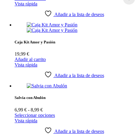
Vista rápida
Añadir a la lista de deseos
Caja Kit Amor y Pasión
19,99
€
Añadir al carrito
Vista rápida
Añadir a la lista de deseos
Salvia con Abulón
Rango
6,99
€
-
8,99
€
de
Seleccionar opciones
precios:
Vista rápida
desde
6,99 €
Añadir a la lista de deseos